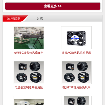
查看更多 >>
应用案例
分类
健策8038散热风扇在电
健策AC散热风扇对显示
能质
屏干扰
电源装置制造商使用散
电源厂商使用散热风扇
热风扇案
解决电源