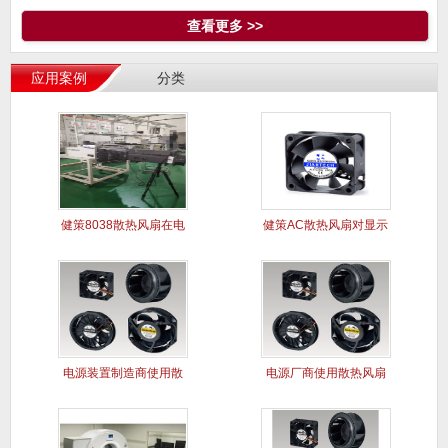
查看更多 >>
应用案例
分类
健策8038散热风扇在电
健策AC散热风扇对显示
能质
屏干扰
电源装置制造商使用散
电源厂商使用散热风扇
热风扇案
解决电源