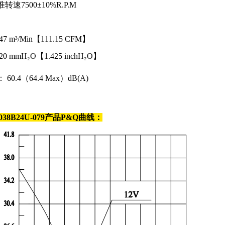
转速7500±10%R.P.M
D
47 m³/Min【111.15 CFM】
20 mmH₂O【1.425 inchH₂O】
： 60.4（64.4 Max）dB(A)
038B24U-079
产品P&Q曲线：