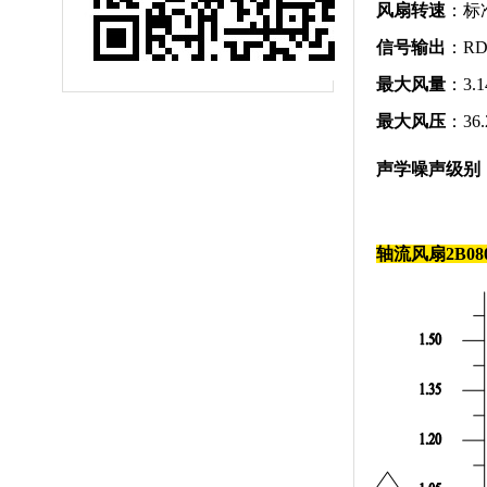
风扇转速
：标准
信号输出
：R
最大风量
：3.1
最大风压
：36.
声学噪声级别
轴流风扇
2B08