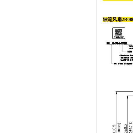
轴流风扇
2B08