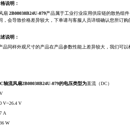
价格说明：
1
风扇
2B08038B24U-079
产品属于工业行业应用供应链的散热组件
同，会导致价格差异较大，下单请与客服人员详细确认您所订购
描述说明：
产品同样外观尺寸的产品在产品参数性能上差异较大，我们可以
VC轴流风扇
2B08038B24U-079
的电压类型为
直流（DC）
 V
0 V~26.4 V
7 A
36 W