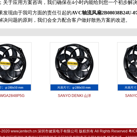
；关于应用方案咨询，我们确保在4小时内能给到您一个初步解
果发现由于我司方面的责任引起的
AVC轴流风扇
2B08038B24U-0
解决问题的原则，我们会全力配合客户做好散热方案的改进。
WGA2848P5G
SANYO DENKI 山洋
SANYO
9-2020
www.jentech.cn
深圳市健策电子有限公司 版权所有 All Rights Reserved
粤IC