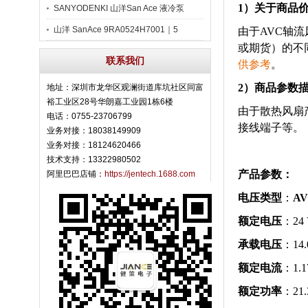
1）关于商品
SANYODENKI 山洋San Ace 液冷泵
山洋 SanAce 9RA0524H7001｜5
由于AVC轴流
或期货）的不
联系我们
供参考
。
2）商品参数
地址：深圳市龙华区观澜街道库坑社区同富
裕工业区28号华朗嘉工业园1栋6楼
由于散热风扇
电话：0755-23706799
接线端子等。
业务对接：18038149909
业务对接：18124620466
技术支持：13322980502
产品参数：
阿里巴巴店铺：
https://jentech.1688.com
电压类型
：
A
额定电压
：24
承载电压
：14.
额定电流
：1.1
额定功率
：21.