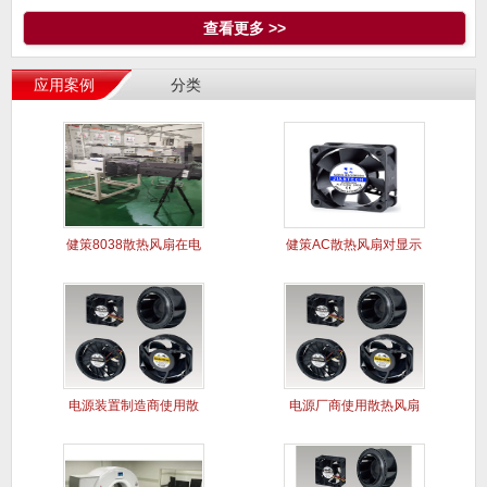
查看更多 >>
应用案例
分类
健策8038散热风扇在电
健策AC散热风扇对显示
能质
屏干扰
电源装置制造商使用散
电源厂商使用散热风扇
热风扇案
解决电源