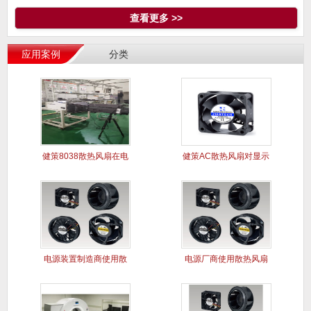
查看更多 >>
应用案例
分类
健策8038散热风扇在电
健策AC散热风扇对显示
能质
屏干扰
电源装置制造商使用散
电源厂商使用散热风扇
热风扇案
解决电源