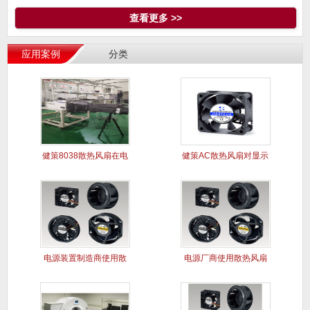
查看更多 >>
应用案例
分类
健策8038散热风扇在电
健策AC散热风扇对显示
能质
屏干扰
电源装置制造商使用散
电源厂商使用散热风扇
热风扇案
解决电源