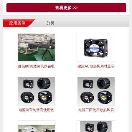
查看更多 >>
应用案例
分类
健策8038散热风扇在电
健策AC散热风扇对显示
能质
屏干扰
电源装置制造商使用散
电源厂商使用散热风扇
热风扇案
解决电源