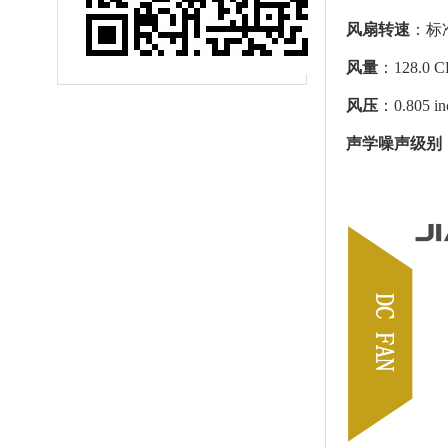
风扇转速
：标准
风量
：128.0 
风压
：0.805
i
声学噪声级别