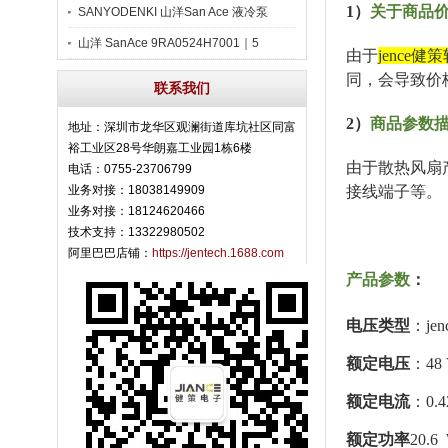
1）
关于商品
SANYODENKI 山洋San Ace 液冷泵
山洋 SanAce 9RA0524H7001｜5
由于
jence
同，会导致价
联系我们
2）
商品参数
地址：深圳市龙华区观澜街道库坑社区同富
裕工业区28号华朗嘉工业园1栋6楼
由于散热风扇
电话：0755-23706799
业务对接：18038149909
接线端子等。
业务对接：18124620466
技术支持：13322980502
阿里巴巴店铺：
https://jentech.1688.com
产品参数
：
电压类型
：jen
额定电压
：48
额定电流
：0.4
额定功率
20.6