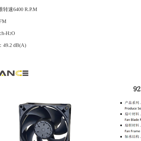
转速6400 R.P.M
CFM
nch-H
O
2
：49.2 dB(A)