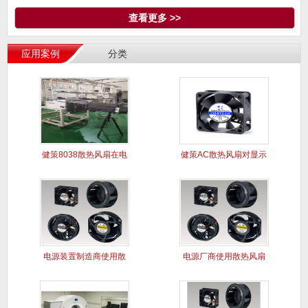
查看更多 >>
应用案例
分类
健策8038散热风扇在电
健策AC散热风扇对显示
能质
屏干扰
电源装置制造商使用散
电源厂商使用散热风扇
热风扇案
解决电源